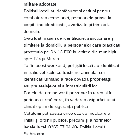
militare adoptate.
Polițiștii locali au desfășurat și acțiun
i pentru
combaterea cerșetoriei, persoanele prinse la
cerșit fiind identificate, avertizate și trimise la
domiciliu.
S-au luat măsuri de identificare, sancționare și
trimitere la domiciliu a persoanelor care practicau
prostituția pe DN 15 E60 la ieșirea din municipiu
spre Târgu Mureș.
Tot în acest weekend, polițiștii locali au identificat
în trafic vehicule cu tracțiune animală, cei
identificați urmând a face dovada proprietății
asupra atelajelor și a înmatriculării lor.
Forțele de ordine vor fi prezente în teren și în
perioada următoare, în vederea asigurării unui
climat optim de siguranță publică.
Cetățenii pot sesiza orice caz de încălcare a
liniștii și ordinii publice, precum și a normelor
legale la tel. 0265.77.04.40- Poliția Locală
Sighișoara.