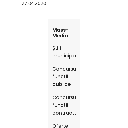
27.04.2020
|
Mass-
Media
Știri
municipale
Concursuri
functii
publice
Concursuri
functii
contractuale
Oferte