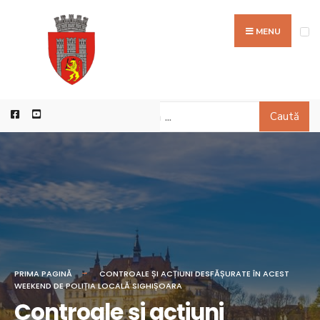
MENU
Caută
PRIMA PAGINĂ
CONTROALE ȘI ACȚIUNI DESFĂȘURATE ÎN ACEST
WEEKEND DE POLIȚIA LOCALĂ SIGHIȘOARA
Controale și acțiuni