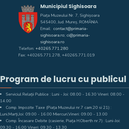
Municipiul Sighisoara
Piața Muzeului Nr. 7, Sighişoara
545400, Jud. Mureş, ROMÂNIA
Email:
contact@primaria-
sighisoara.ro; ci@primaria-
sighisoara.ro
Telefon:
+40265.771.280
Fax: +40265.771.278, +40265.771.019
Program de lucru cu publicul
Serviciul Relații Publice : Luni - Joi: 08.00 - 16.30 Vineri: 08.00 -
14.00
Comp. Impozite Taxe (Piața Muzeului nr.7 cam.20 si 21) :
Luni,Marți,Joi: 09.00 - 16.00 Miercuri,Vineri: 09.00 - 13.00
Comp. Încasare Debite (casierie, Piața H.Oberth nr.7) : Luni-Joi:
09.30 - 16.00 Vineri: 09.30 - 13.30