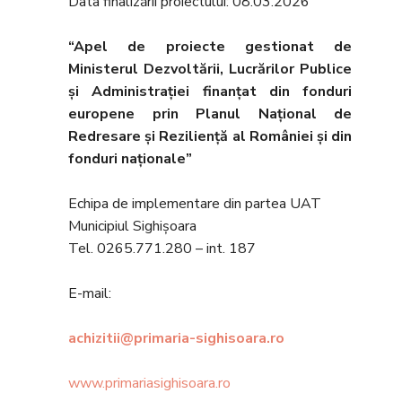
Data finalizării proiectului: 08.03.2026
“Apel de proiecte gestionat de
Ministerul Dezvoltării, Lucrărilor Publice
şi Administraţiei finanţat din fonduri
europene prin Planul Naţional de
Redresare şi Rezilienţă al României şi din
fonduri naţionale”
Echipa de implementare din partea UAT
Municipiul Sighișoara
Tel. 0265.771.280 – int. 187
E-mail:
achizitii@primaria-sighisoara.ro
www.primariasighisoara.ro