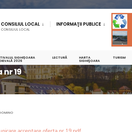
CONSILIUL LOCAL
INFORMAŢII PUBLICE
CONSILIUL LOCAL
STIVALUL SIGHIȘOARA
LECTURĂ
HARTA
TURISM
DIEVALĂ 2026
SIGHIŞOARA
 nr 19
DOMINO
nicare acceptare oferta nr 19.pdf