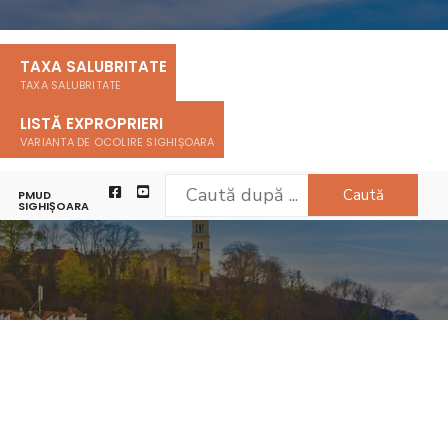
TAXA SALUBRITATE
TAXA SALUBRITATE
LISTĂ EXPROPRIERI
VARIANTA DE OCOLIRE SIGHIȘOARA
Caută
PMUD
SIGHIȘOARA