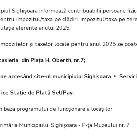
 Sighişoara informează contribuabilii persoane fizice 
pentru impozitul/taxa pe clădiri, impozitul/taxa pe ter
culație aferente anului 2025.
zitelor și taxelor locale pentru anul 2025 se poate 
casieria din Piața H. Oberth, nr.7;
ne accesând site-ul municipiului Sighișoara ‣ Servic
rice Stație de Plată SelfPay:
programului de funcționare a locațiilor
Municipiului Sighișoara - P-ța Muzeului nr. 7