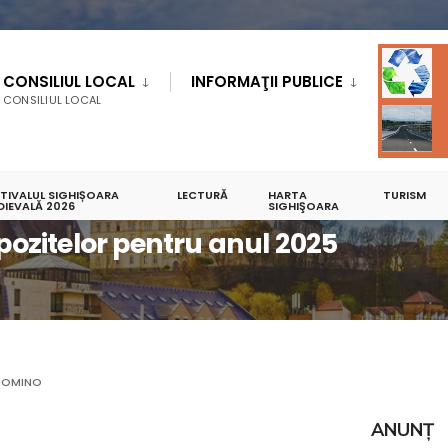
CONSILIUL LOCAL
INFORMAŢII PUBLICE
CONSILIUL LOCAL
STIVALUL SIGHIȘOARA
LECTURĂ
HARTA
TURISM
U ANUL 2025
DIEVALĂ 2026
SIGHIŞOARA
mpozitelor pentru anul 2025
DOMINO
ANUNȚ