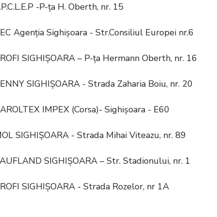
.P -P-ța H. Oberth, nr. 15
ia Sighișoara - Str.Consiliul Europei nr.6
GHIȘOARA – P-ța Hermann Oberth, nr. 16
GHIȘOARA - Strada Zaharia Boiu, nr. 20
 IMPEX (Corsa)- Sighișoara - E60
OL SIGHIȘOARA - Strada Mihai Viteazu, nr. 89
AUFLAND SIGHIȘOARA – Str. Stadionului, nr. 1
GHIȘOARA - Strada Rozelor, nr 1A