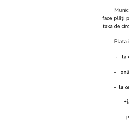
Municipiul
face plăți 
taxa de cir
Plata impo
-
la 
-
onli
-
la o
*În baza 
Primăria 