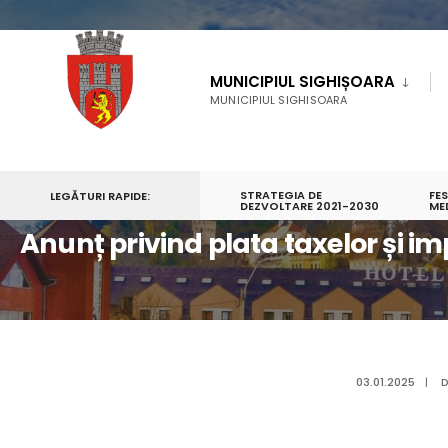
MUNICIPIUL SIGHIȘOARA
MUNICIPIUL SIGHISOARA
STRATEGIA DE
FE
LEGĂTURI RAPIDE:
PRIMA PAGINĂ
ANUNȚ PRIVIND PLATA TAXELOR ȘI IMPOZITELOR PENTR
DEZVOLTARE 2021-2030
ME
Anunț privind plata taxelor și i
03.01.2025
|