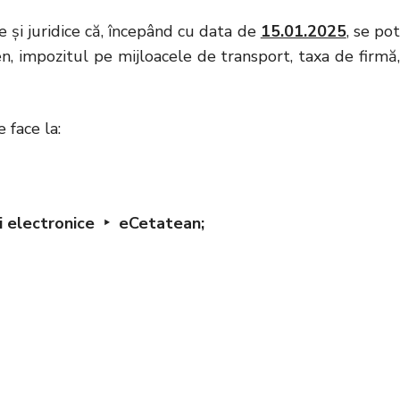
şi juridice că, începând cu data de
15.01.2025
, se po
en, impozitul pe mijloacele de transport, taxa de firmă,
face la:
ii electronice ‣ eCetatean;