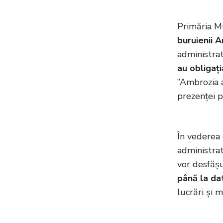
Primăria Mu
buruienii 
administrato
au obligați
”Ambrozia ar
prezenței p
În vederea d
administrato
vor desfășu
până la da
lucrări și 