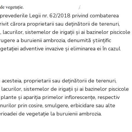
a prevederile Legii nr. 62/2018 privind combaterea
rivit cărora proprietarii sau deținătorii de terenuri,
lacurilor, sistemelor de irigații și ai bazinelor piscicole
ugere a buruienii ambrozia, denumită științific
egetației adventive invazive și eliminarea ei în cazul
 acesteia, proprietarii sau deținătorii de terenuri,
acurilor, sistemelor de irigații și ai bazinelor piscicole
plante și apariția primelor inflorescențe, respectiv
enurilor prin cosire, smulgere, erbicidare sau alte
erioadei de vegetație la buruienii ambrozia.