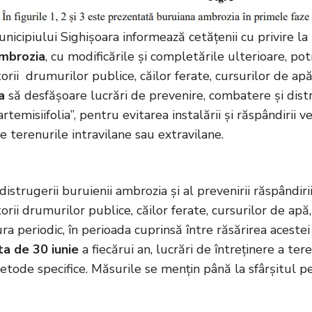
nicipiului Sighișoara informează cetățenii cu privire l
Ambrozia
, cu modificările și completările ulterioare, pot
rii drumurilor publice, căilor ferate, cursurilor de apă, 
a
să desfășoare lucrări de prevenire, combatere și distr
temisiifolia”, pentru evitarea instalării și răspândirii v
e terenurile intravilane sau extravilane.
istrugerii buruienii ambrozia și al prevenirii răspândirii
rii drumurilor publice, căilor ferate, cursurilor de apă, l
ra periodic, în perioada cuprinsă între răsărirea acestei 
ta de 30 iunie
a fiecărui an, lucrări de întreținere a ter
metode specifice. Măsurile se mențin până la sfârșitul p