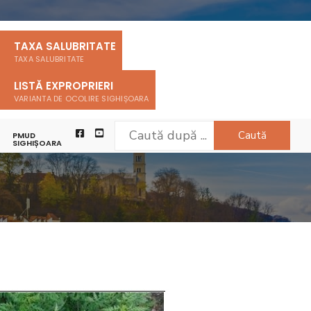
TAXA SALUBRITATE
TAXA SALUBRITATE
LISTĂ EXPROPRIERI
VARIANTA DE OCOLIRE SIGHIȘOARA
Caută
PMUD
SIGHIȘOARA