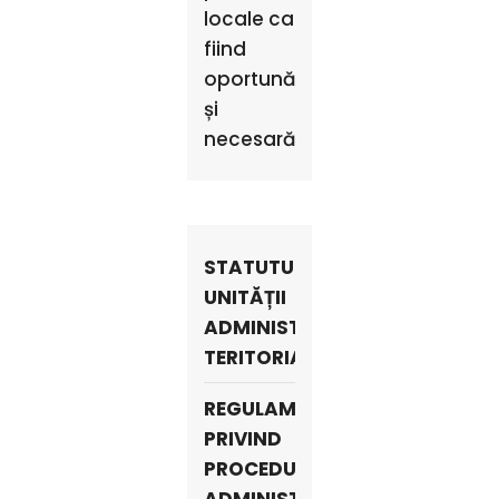
locale ca
fiind
oportună
și
necesară
STATUTUL
UNITĂȚII
ADMINISTRATIV-
TERITORIALE
REGULAMENTELE
PRIVIND
PROCEDURILE