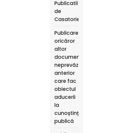
Publicatii
de
Casatorie
Publicarea
oricăror
altor
documente
neprevăzute
anterior
care fac
obiectul
aducerii
la
cunoștință
publică