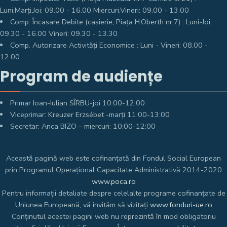
Luni,Marți,Joi: 09.00 - 16.00 Miercuri,Vineri: 09.00 - 13.00
Comp. Încasare Debite (casierie, Piața H.Oberth nr.7) : Luni-Joi:
09.30 - 16.00 Vineri: 09.30 - 13.30
Comp. Autorizare Activități Economice : Luni - Vineri: 08.00 -
12.00
Program de audiențe
Primar Ioan-Iulian SÎRBU-joi 10:00-12:00
Viceprimar: Kreuzer Erzsébet -marți 11:00-13:00
Secretar: Anca BIZO – miercuri: 10:00-12:00
Această pagină web este cofinanțată din Fondul Social European
prin Programul Operațional Capacitate Administrativă 2014-2020
www.poca.ro
Pentru informații detaliate despre celelalte programe cofinanțate de
Uniunea Europeană, vă invităm să vizitați
www.fonduri-ue.ro
Conținutul acestei pagini web nu reprezintă în mod obligatoriu