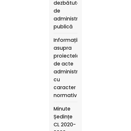
dezbătute
de
administrația
publică
Informații
asupra
proiectelor
de acte
administrative,
cu
caracter
normativ
Minute
Ședințe
CL 2020-