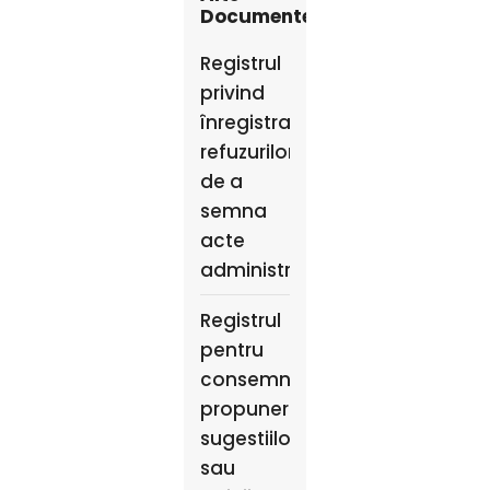
Documente
Registrul
privind
înregistrarea
refuzurilor
de a
semna
acte
administrative
Registrul
pentru
consemnarea
propunerilor,
sugestiilor
sau