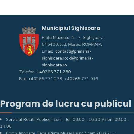
Municipiul Sighisoara
Piața Muzeului Nr. 7, Sighişoara
545400, Jud. Mureş, ROMÂNIA
Email:
contact@primaria-
sighisoara.ro; ci@primaria-
sighisoara.ro
Telefon:
+40265.771.280
Fax: +40265.771.278, +40265.771.019
Program de lucru cu publicul
Serviciul Relații Publice : Luni - Joi: 08.00 - 16.30 Vineri: 08.00 -
14.00
Comp. Impozite Taxe (Piața Muzeului nr.7 cam.20 si 21) :