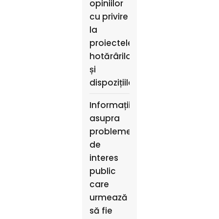
opiniilor
cu privire
la
proiectele
hotărârilor
și
dispozițiilor
Informații
asupra
problemelor
de
interes
public
care
urmează
să fie