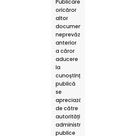
Publicarea
oricăror
altor
documente
neprevăzute
anterior
a căror
aducere
la
cunoștință
publică
se
apreciază
de către
autoritățile
administrației
publice