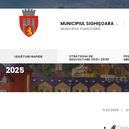
MUNICIPIUL SIGHIȘOARA
MUNICIPIUL SIGHISOARA
STRATEGIA DE
FE
LEGĂTURI RAPIDE:
PRIMA PAGINĂ
INFORMAŢII PUBLICE
DEZVOLTARE 2021-2030
BUGET LOCAL
SITUAȚI
ME
2025
11.02.2026
|
D
Dare