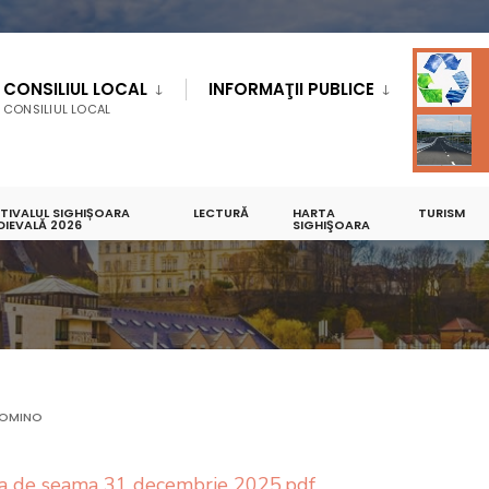
CONSILIUL LOCAL
INFORMAŢII PUBLICE
CONSILIUL LOCAL
STIVALUL SIGHIȘOARA
LECTURĂ
HARTA
TURISM
I FINANCIARE
DIEVALĂ 2026
2025
SIGHIŞOARA
OMINO
a de seama 31 decembrie 2025.pdf