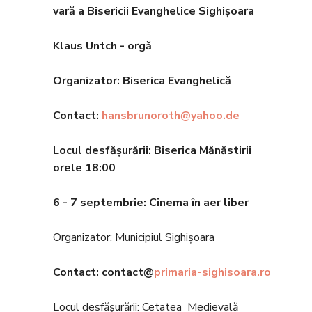
vară a Bisericii Evanghelice Sighișoara
Klaus Untch - orgă
Organizator: Biserica Evanghelic
ă
Contact:
hansbrunoroth@yahoo.de
Locul desfășurării: Biserica Mănăstirii
orele 18
:00
6 - 7 septembrie
: Cinema în aer liber
Organizator: Municipiul Sighișoara
Contact: contact@
primaria-sighisoara.ro
Locul desfășurării: Cetatea Medievală