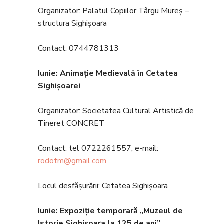
Organizator: Palatul Copiilor Târgu Mureș –
structura Sighișoara
Contact: 0744781313
Iunie: Anima
ție Medievală în Cetatea
Sighișoarei
Organizator: Societatea Cultural Artistică de
Tineret CONCRET
Contact: tel 0722261557, e-mail:
rodotm@gmail.com
Locul desfășurării: Cetatea Sighișoara
Iunie: Expozi
ție temporară „Muzeul de
Istorie Sighișoara la 125 de ani”