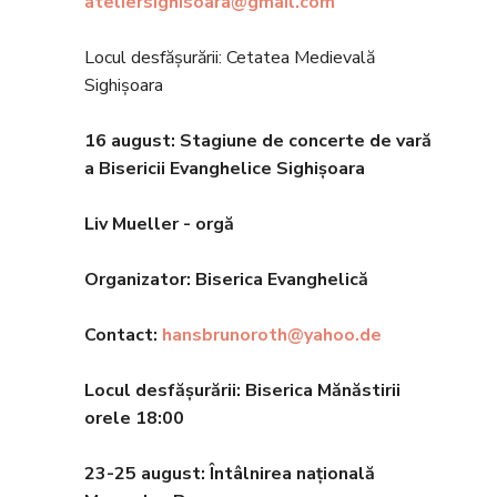
ateliersighisoara@gmail.com
Locul desfășurării: Cetatea Medievală
Sighișoara
16 august: Stagiune de concerte de vară
a Bisericii Evanghelice Sighișoara
Liv Mueller - orgă
Organizator: Biserica Evanghelic
ă
Contact:
hansbrunoroth@yahoo.de
Locul desfășurării: Biserica Mănăstirii
orele 18
:00
23-25 august
:
Întâlnirea națională