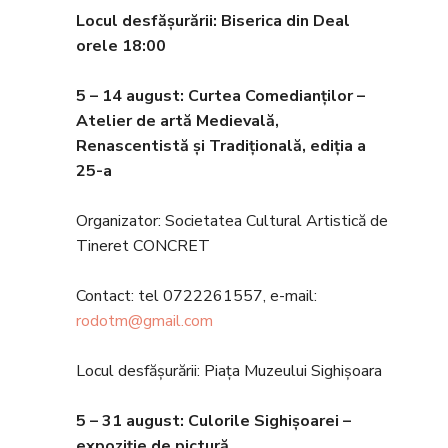
Locul desfășurării: Biserica din Deal
orele 18
:00
5 – 14 august: Curtea Comedian
ților –
Atelier de artă Medievală,
Renascentistă și Tradițională, ediția a
25-a
Organizator: Societatea Cultural Artistică de
Tineret CONCRET
Contact: tel 0722261557, e-mail:
rodotm@gmail.com
Locul desfășurării: Piața Muzeului Sighișoara
5 – 31 august
: Culorile Sighișoarei –
expoziție de pictură