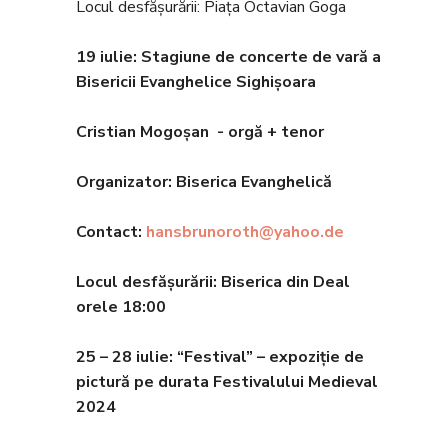
Locul desfășurării: Piața Octavian Goga
19 iulie: Stagiune de concerte de vară a
Bisericii Evanghelice Sighișoara
Cristian Mogoșan - orgă + tenor
Organizator: Biserica Evanghelic
ă
Contact:
hansbrunoroth@yahoo.de
Locul desfășurării: Biserica din Deal
orele 18
:00
25 – 28 iulie: “
Festival” – expoziție de
pictur
ă pe durata Festivalului Medieval
2024