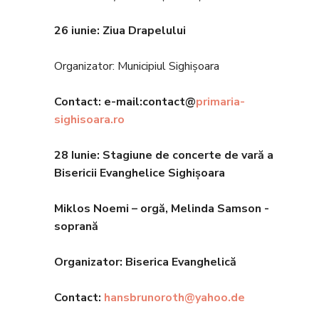
26 iunie: Ziua Drapelului
Organizator: Municipiul Sighișoara
Contact: e-mail:contact@
primaria-
sighisoara.ro
28 Iunie: Stagiune de concerte de vară a
Bisericii Evanghelice Sighișoara
Miklos Noemi – orgă, Melinda Samson -
soprană
Organizator: Biserica Evanghelic
ă
Contact:
hansbrunoroth@yahoo.de