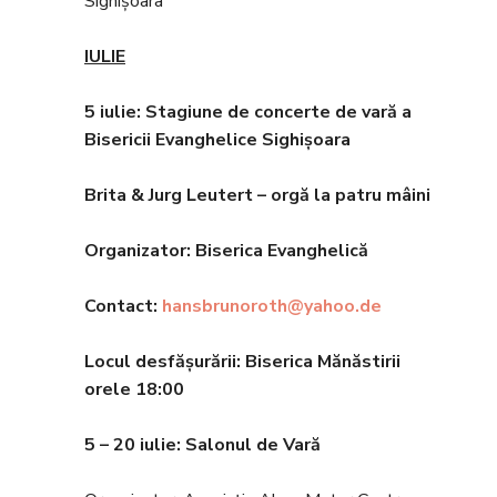
Sighișoara
IULIE
5 iulie: Stagiune de concerte de vară a
Bisericii Evanghelice Sighișoara
Brita & Jurg Leutert – orgă la patru mâini
Organizator: Biserica Evanghelic
ă
Contact:
hansbrunoroth@yahoo.de
Locul desfășurării: Biserica Mănăstirii
orele 18
:00
5 – 20 iulie: Salonul de Vară