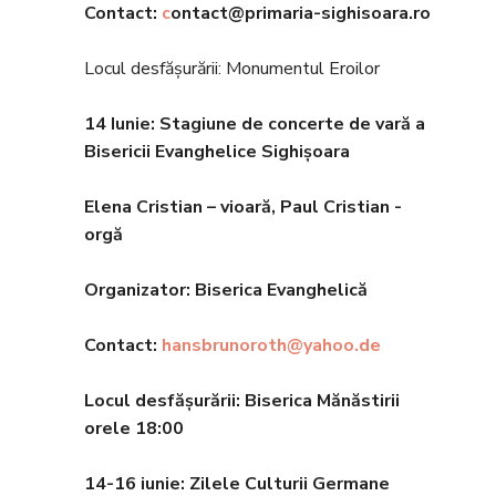
Contact:
c
ontact@primaria-sighisoara.ro
Locul desfășurării: Monumentul Eroilor
14 Iunie: Stagiune de concerte de vară a
Bisericii Evanghelice Sighișoara
Elena Cristian – vioară, Paul Cristian -
orgă
Organizator: Biserica Evanghelic
ă
Contact:
hansbrunoroth@yahoo.de
Locul desfășurării: Biserica Mănăstirii
orele 18
:00
14-16
iunie: Zilele Culturii Germane