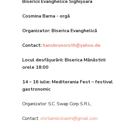
Bisericii Evanghelice Sighișoara
Cosmina Barna - orgă
Organizator: Biserica Evanghelic
ă
Contact:
hansbrunoroth@yahoo.de
Locul desfășurării: Biserica Mănăstirii
orele 18
:00
14 – 16 iulie
: Mediterania Fest – festival
gastronomic
Organizator: S.C. Swap Corp S.R.L.
Contact:
cristiannicolaem@gmail.com