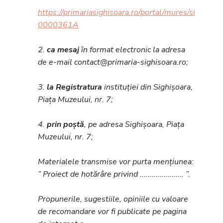
https://primariasighisoara.ro/portal/mures/sighisoar
0000361A
2.
ca mesaj
în format electronic la adresa
de e-mail contact@primaria-sighisoara.ro;
3.
la Registratura
instituției din Sighișoara,
Piața Muzeului, nr. 7;
4.
prin poștă
, pe adresa Sighișoara, Piața
Muzeului, nr. 7;
Materialele transmise vor purta mențiunea:
” Proiect de hotărâre privind ...................... ”.
Propunerile, sugestiile, opiniile cu valoare
de recomandare vor fi publicate pe pagina