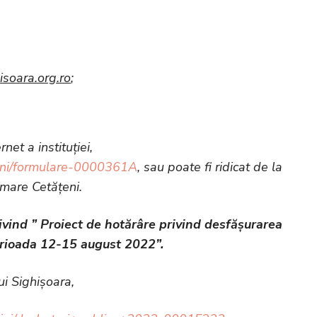
soara.org.ro
;
et a instituției,
agini/formulare-0000361A
, sau poate fi ridicat de la
ormare Cetățeni.
ivind ”
Proiect de hotărâre privind desfășurarea
erioada 12-15 august 2022”.
i Sighișoara,