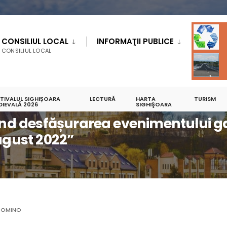
CONSILIUL LOCAL
INFORMAŢII PUBLICE
CONSILIUL LOCAL
STIVALUL SIGHIȘOARA
LECTURĂ
HARTA
TURISM
A EVENIMENTULUI GASTRONOMIC ”STREET FOOD FEST SIGHIȘOARA”, ÎN PERIOAD
DIEVALĂ 2026
SIGHIŞOARA
vind desfășurarea evenimentului g
ugust 2022”
DOMINO