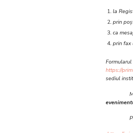
la Regist
prin poș
ca mesaj
prin fax
Formularul 
https://pri
sediul inst
Material
evenimentu
Propuneril