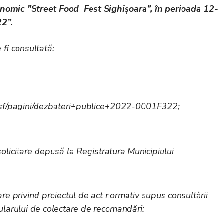
onomic ”Street Food Fest Sighișoara”, în perioada 12-
2”.
 fi consultată:
l.nsf/pagini/dezbateri+publice+2022-0001F322;
olicitare depusă la Registratura Municipiului
e privind proiectul de act normativ supus consultării
ularului de colectare de recomandări: