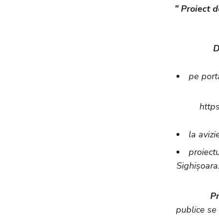
” Proiect 
D
pe port
http
la avizi
proiect
Sighișoara
Pr
publice se