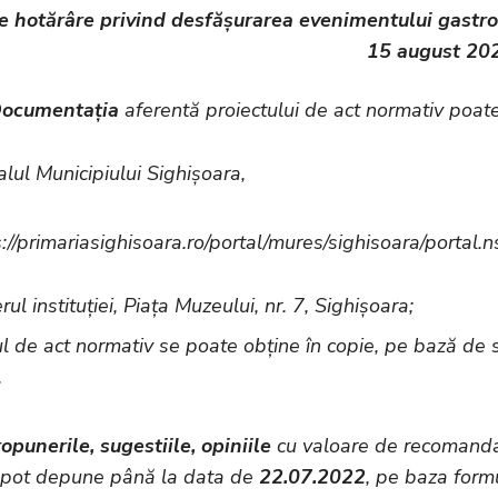
de hotărâre privind desfășurarea evenimentului gastr
15 august 202
ocumentația
aferentă
proiectului de act normativ poate
alul Municipiului Sighișoara,
s://primariasighisoara.ro/portal/mures/sighisoara/porta
erul instituției, Piața Muzeului, nr. 7, Sighișoara;
ul de act normativ se poate obține în copie, pe bază de s
.
opunerile, sugestiile, opiniile
cu valoare de recomandar
 pot depune până la data de
22.07.2022
, pe baza form