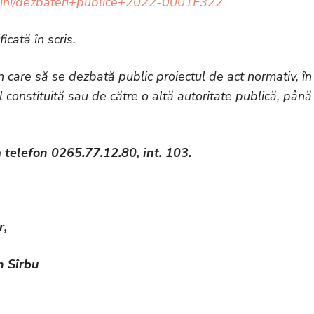
/pagini/dezbateri+publice+2022-0001F322
icată în scris.
i în care să se dezbată public proiectul de act normativ, în
al constituită sau de către o altă autoritate publică, până
 telefon 0265.77.12.80, int. 103.
r,
n Sîrbu