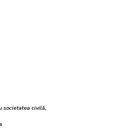
atea civilă,
a