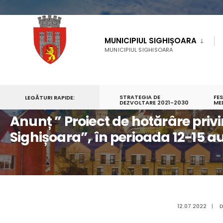
MUNICIPIUL SIGHIȘOARA
MUNICIPIUL SIGHISOARA
STRATEGIA DE
FE
LEGĂTURI RAPIDE:
PRIMA PAGINĂ
ANUNȚ ” PROIECT DE HOTĂRÂRE PRIVIND DESFĂȘURARE
DEZVOLTARE 2021-2030
ME
Anunț ” Proiect de hotărâre pri
Sighișoara”, în perioada 12-15 a
12.07.2022
|