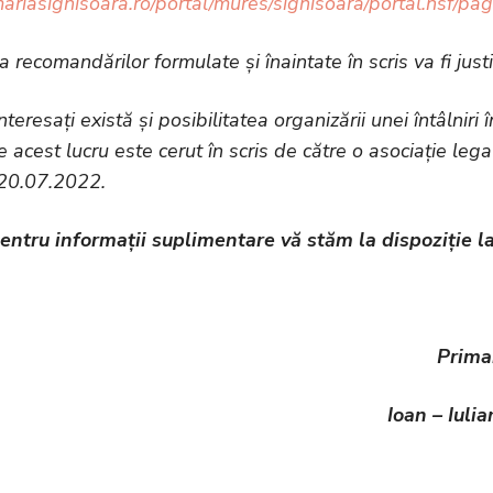
imariasighisoara.ro/portal/mures/sighisoara/portal.nsf
recomandărilor formulate și înaintate în scris va fi justif
nteresați există și posibilitatea organizării unei întâlnir
e acest lucru este cerut în scris de către o asociație leg
 20.07.2022.
entru informații suplimentare vă stăm la dispoziție la
Prima
Ioan – Iulia