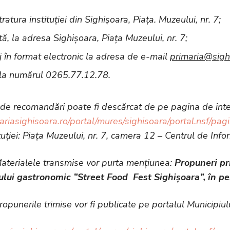
ratura instituției din Sighișoara, Piața. Muzeului, nr. 7;
tă, la adresa Sighișoara, Piața Muzeului, nr. 7;
 în format electronic la adresa de e-mail
primaria@sighi
 la numărul 0265.77.12.78.
de recomandări poate fi descărcat de pe pagina de intern
mariasighisoara.ro/portal/mures/sighisoara/portal.nsf/p
ituției: Piața Muzeului, nr. 7, camera 12 – Centrul de Inf
ele transmise vor purta mențiunea:
Propuneri pr
lui gastronomic ”Street Food Fest Sighișoara”, în p
e trimise vor fi publicate pe portalul Municipiulu