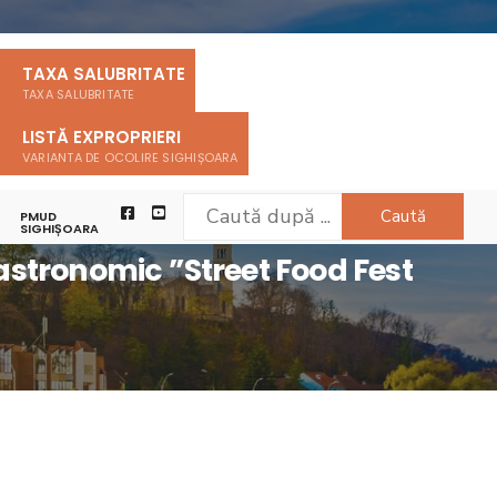
TAXA SALUBRITATE
TAXA SALUBRITATE
LISTĂ EXPROPRIERI
VARIANTA DE OCOLIRE SIGHIȘOARA
Caută
PMUD
A 12-15 AUGUST 2022”
SIGHIȘOARA
astronomic ”Street Food Fest