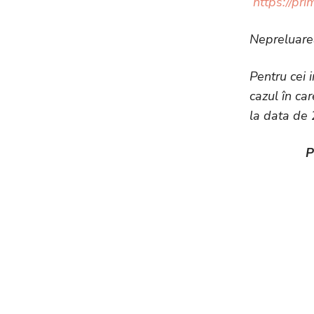
https://pr
Nepreluarea 
Pentru cei i
cazul în car
la data de
P