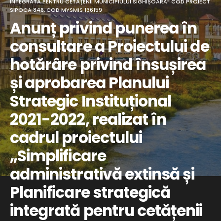
INTEGRATĂ PENTRU CETĂȚENII MUNICIPIULUI SIGHIȘOARA” COD PROIECT
SIPOCA 846, COD MYSMIS 136159
Anunț privind punerea în
consultare a Proiectului de
hotărâre privind însușirea
și aprobarea Planului
Strategic Instituțional
2021-2022, realizat în
cadrul proiectului
„Simplificare
administrativă extinsă și
Planificare strategică
integrată pentru cetățenii