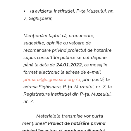
la avizierul instituției, P-ța Muzeului, nr.
7, Sighișoara;
Menționăm faptul că, propunerile,
sugestiile, opiniile cu valoare de
recomandare privind proiectul de hotărâre
supus consultării publice se pot depune
până la data de
24.01.2022
, ca mesaj în
format electronic la adresa de e-mail
primaria@sighisoara.org.ro
, prin poștă, la
adresa Sighișoara, P-ța. Muzeului, nr. 7, la
Registratura instituției din P-ța. Muzeului,
nr. 7.
Materialele transmise vor purta
mențiunea
” Proiect de hotărâre privind
privind însușirea și aprobarea Planului