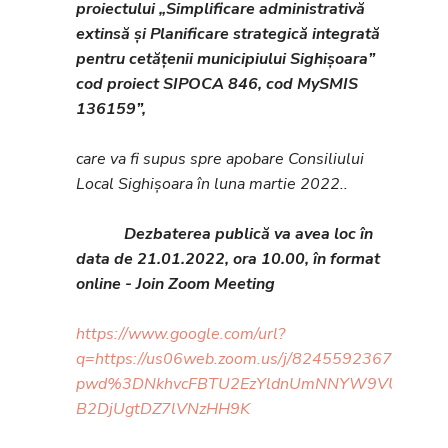
proiectului „Simplificare administrativă
extinsă și Planificare strategică integrată
pentru cetățenii municipiului Sighișoara”
cod proiect SIPOCA 846, cod MySMIS
136159”,
care va fi supus spre apobare Consiliului
Local Sighișoara în luna martie 2022..
Dezbaterea publică va avea loc în
data de 21.01.2022, ora 10.00, în format
online - Join Zoom Meeting
https://www.google.com/url?
q=https://us06web.zoom.us/j/82455923670?
pwd%3DNkhvcFBTU2EzYldnUmNNYW9VUHgxQT09
B2DjUgtDZ7lVNzHH9K