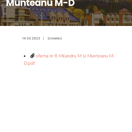
Munteanu M-D
14.03.2023
|
DOMINO
oferta nr 8 Milandru M si Munteanu M-
D.pdf