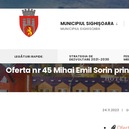
MUNICIPIUL SIGHIȘOARA
MUNICIPIUL SIGHISOARA
STRATEGIA DE
FE
LEGĂTURI RAPIDE:
PRIMA PAGINĂ
OFERTA NR 45 MIHAI EMIL SORIN PRIN VLAD CIPRIAN OV
DEZVOLTARE 2021-2030
ME
Oferta nr 45 Mihai Emil Sorin pri
24.11.2023
|
D
Ofert