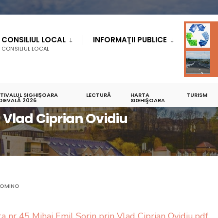
CONSILIUL LOCAL
INFORMAŢII PUBLICE
CONSILIUL LOCAL
STIVALUL SIGHIȘOARA
LECTURĂ
HARTA
TURISM
IDIU
DIEVALĂ 2026
SIGHIŞOARA
n Vlad Ciprian Ovidiu
OMINO
a nr 45 Mihai Emil Sorin prin Vlad Ciprian Ovidiu.pdf