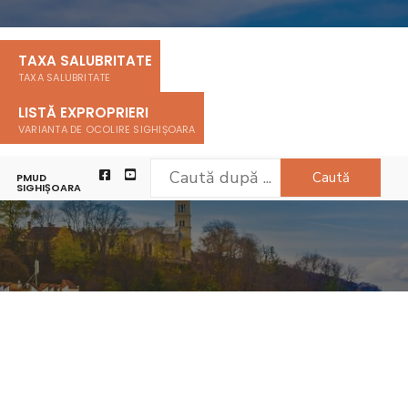
TAXA SALUBRITATE
TAXA SALUBRITATE
LISTĂ EXPROPRIERI
VARIANTA DE OCOLIRE SIGHIȘOARA
Caută
PMUD
SIGHIȘOARA