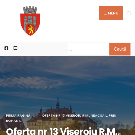
MENU
Caută
PRIMA PAGINĂ
OFERTA NR 13 VISEROIU R.M., NEACSA L. PRIN
ROHAN L.
Oferta nr 13 Viseroiu R.M.,