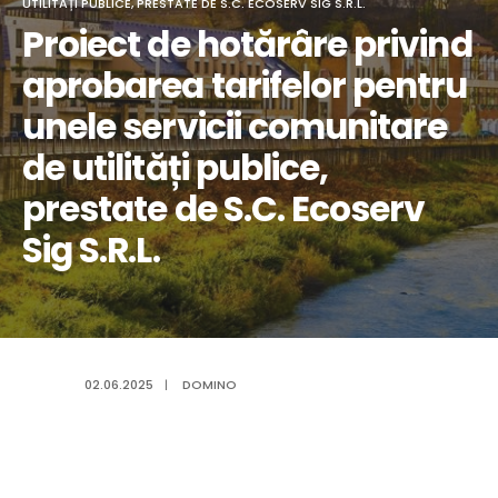
UTILITĂȚI PUBLICE, PRESTATE DE S.C. ECOSERV SIG S.R.L.
Proiect de hotărâre privind
aprobarea tarifelor pentru
unele servicii comunitare
de utilități publice,
prestate de S.C. Ecoserv
Sig S.R.L.
02.06.2025
|
DOMINO