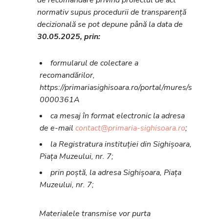
de recomandare privind proiectul de act
normativ supus procedurii de transparență
decizională se pot depune până la data de
30.05.2025, prin:
formularul de colectare a
recomandărilor,
https://primariasighisoara.ro/portal/mures/sighisoa
0000361A
ca mesaj în format electronic la adresa
de e-mail
contact@primaria-sighisoara.ro
;
la Registratura instituției din Sighișoara,
Piața Muzeului, nr. 7;
prin poștă, la adresa Sighișoara, Piața
Muzeului, nr. 7;
Materialele transmise vor purta