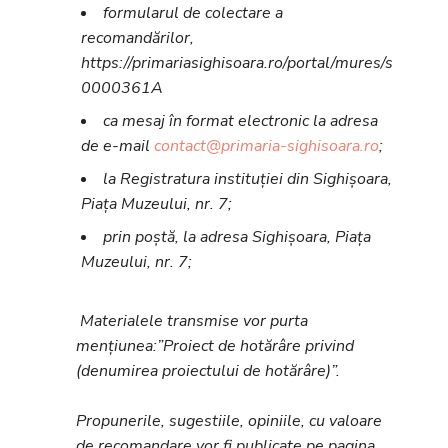
formularul de colectare a
recomandărilor,
https://primariasighisoara.ro/portal/mures/sighisoa
0000361A
ca mesaj în format electronic la adresa
de e-mail
contact@primaria-sighisoara.ro
;
la Registratura instituției din Sighișoara,
Piața Muzeului, nr. 7;
prin poștă, la adresa Sighișoara, Piața
Muzeului, nr. 7;
Materialele transmise vor purta
mențiunea:”Proiect de hotărâre privind
(denumirea proiectului de hotărâre)”.
Propunerile, sugestiile, opiniile, cu valoare
de recomandare vor fi publicate pe pagina