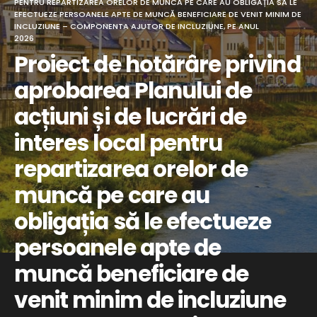
PENTRU REPARTIZAREA ORELOR DE MUNCĂ PE CARE AU OBLIGAȚIA SĂ LE
EFECTUEZE PERSOANELE APTE DE MUNCĂ BENEFICIARE DE VENIT MINIM DE
INCLUZIUNE – COMPONENTA AJUTOR DE INCLUZIUNE, PE ANUL
2026
Proiect de hotărâre privind
aprobarea Planului de
acțiuni și de lucrări de
interes local pentru
repartizarea orelor de
muncă pe care au
obligația să le efectueze
persoanele apte de
muncă beneficiare de
venit minim de incluziune