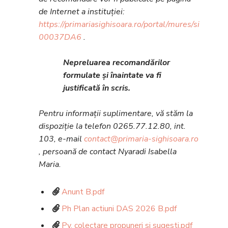
de Internet a instituției:
https://primariasighisoara.ro/portal/mures/sighisoa
00037DA6
.
Nepreluarea recomandărilor
formulate și înaintate va fi
justificată în scris.
Pentru informații suplimentare, vă stăm la
dispoziție la telefon 0265.77.12.80, int.
103, e-mail
contact@primaria-sighisoara.ro
, persoană de contact Nyaradi Isabella
Maria.
Anunt B.pdf
Ph Plan actiuni DAS 2026 B.pdf
Pv. colectare propuneri si sugesti.pdf