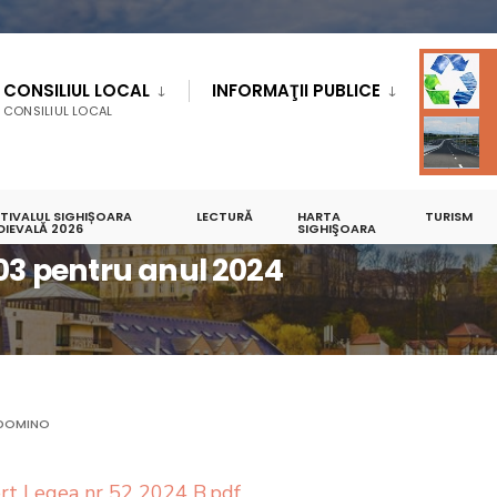
CONSILIUL LOCAL
INFORMAŢII PUBLICE
CONSILIUL LOCAL
STIVALUL SIGHIȘOARA
LECTURĂ
HARTA
TURISM
ONALĂ
DIEVALĂ 2026
LEGEA NR. 52/2003
RAPORT DE EVALUARE
SIGHIŞOARA
FIȘA DE EVA
003 pentru anul 2024
DOMINO
rt Legea nr 52 2024 B.pdf