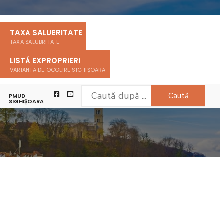
TAXA SALUBRITATE
TAXA SALUBRITATE
LISTĂ EXPROPRIERI
VARIANTA DE OCOLIRE SIGHIȘOARA
Caută
PMUD
LUARE LEGEA NR. 52/2003 PENTRU ANUL 2024
SIGHIȘOARA