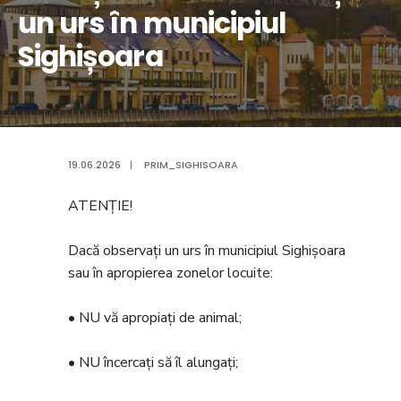
un urs în municipiul
Sighișoara
19.06.2026
|
PRIM_SIGHISOARA
ATENȚIE!
Dacă observați un urs în municipiul Sighișoara
sau în apropierea zonelor locuite:
• NU vă apropiați de animal;
• NU încercați să îl alungați;