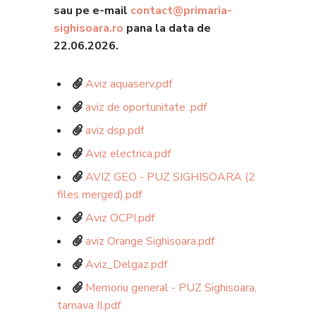
sau pe e-mail
contact@primaria-
sighisoara.ro
pana la data de
22.06.2026.
Aviz aquaserv.pdf
aviz de oportunitate .pdf
aviz dsp.pdf
Aviz electrica.pdf
AVIZ GEO - PUZ SIGHISOARA (2
files merged).pdf
Aviz OCPI.pdf
aviz Orange Sighisoara.pdf
Aviz_Delgaz.pdf
Memoriu general - PUZ Sighisoara,
tarnava II.pdf