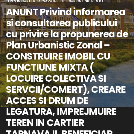
TEREN IN CARTIER TARNAVA II, BENEFICIAR CN UNICAT S.R.L.
ANUNT Privind informarea
si consultarea publicului
cu privire la propunerea de
Plan Urbanistic Zonal –
CONSTRUIRE IMOBIL CU
FUNCTIUNE MIXTA (
LOCUIRE COLECTIVA SI
SERVCII/COMERT), CREARE
ACCES SI DRUM DE
LEGATURA, IMPREJMUIRE
TEREN IN CARTIER
TARNAVA II, BENEFICIAR